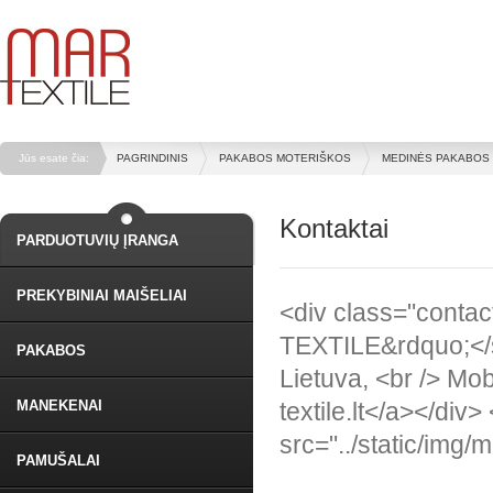
Jūs esate čia:
PAGRINDINIS
PAKABOS MOTERIŠKOS
MEDINĖS PAKABOS
Kontaktai
PARDUOTUVIŲ ĮRANGA
PREKYBINIAI MAIŠELIAI
<div class="conta
TEXTILE&rdquo;</st
PAKABOS
Lietuva, <br /> Mo
MANEKENAI
textile.lt</a></di
src="../static/img/
PAMUŠALAI