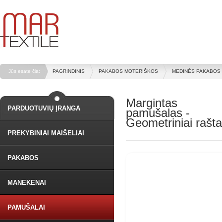
Jūs esate čia:
PAGRINDINIS
PAKABOS MOTERIŠKOS
MEDINĖS PAKABOS
Margintas
PARDUOTUVIŲ ĮRANGA
pamušalas -
Geometriniai rašta
PREKYBINIAI MAIŠELIAI
PAKABOS
MANEKENAI
PAMUŠALAI