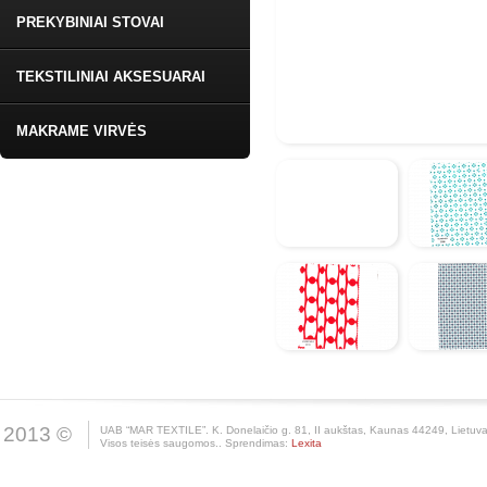
PREKYBINIAI STOVAI
TEKSTILINIAI AKSESUARAI
MAKRAME VIRVĖS
2013 ©
UAB “MAR TEXTILE”. K. Donelaičio g. 81, II aukštas, Kaunas 44249, Lietuv
Visos teisės saugomos.. Sprendimas:
Lexita